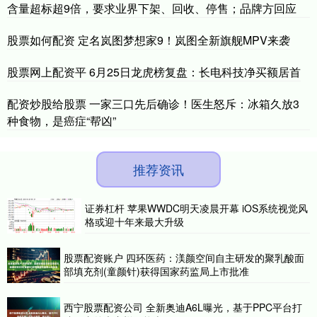
含量超标超9倍，要求业界下架、回收、停售；品牌方回应
股票如何配资 定名岚图梦想家9！岚图全新旗舰MPV来袭
股票网上配资平 6月25日龙虎榜复盘：长电科技净买额居首
配资炒股给股票 一家三口先后确诊！医生怒斥：冰箱久放3
种食物，是癌症“帮凶”
推荐资讯
证券杠杆 苹果WWDC明天凌晨开幕 iOS系统视觉风
格或迎十年来最大升级
股票配资账户 四环医药：渼颜空间自主研发的聚乳酸面
部填充剂(童颜针)获得国家药监局上市批准
西宁股票配资公司 全新奥迪A6L曝光，基于PPC平台打