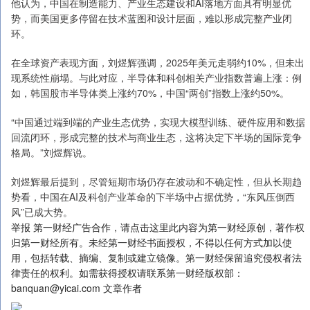
他认为，中国在制造能力、产业生态建设和AI落地方面具有明显优
势，而美国更多停留在技术蓝图和设计层面，难以形成完整产业闭
环。
在全球资产表现方面，刘煜辉强调，2025年美元走弱约10%，但未出
现系统性崩塌。与此对应，半导体和科创相关产业指数普遍上涨：例
如，韩国股市半导体类上涨约70%，中国“两创”指数上涨约50%。
“中国通过端到端的产业生态优势，实现大模型训练、硬件应用和数据
回流闭环，形成完整的技术与商业生态，这将决定下半场的国际竞争
格局。”刘煜辉说。
刘煜辉最后提到，尽管短期市场仍存在波动和不确定性，但从长期趋
势看，中国在AI及科创产业革命的下半场中占据优势，“东风压倒西
风”已成大势。
举报 第一财经广告合作，请点击这里此内容为第一财经原创，著作权
归第一财经所有。未经第一财经书面授权，不得以任何方式加以使
用，包括转载、摘编、复制或建立镜像。第一财经保留追究侵权者法
律责任的权利。如需获得授权请联系第一财经版权部：
banquan@yicai.com 文章作者