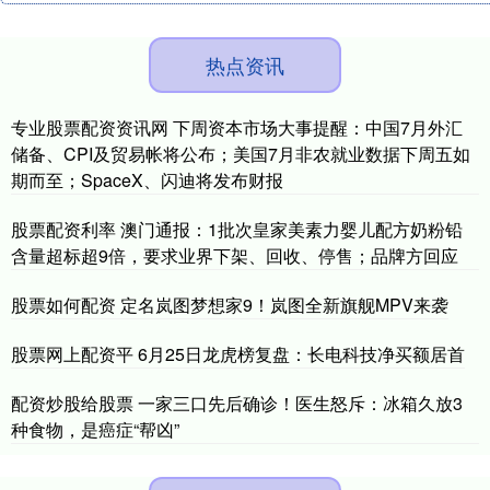
热点资讯
专业股票配资资讯网 下周资本市场大事提醒：中国7月外汇
储备、CPI及贸易帐将公布；美国7月非农就业数据下周五如
期而至；SpaceX、闪迪将发布财报
股票配资利率 澳门通报：1批次皇家美素力婴儿配方奶粉铅
含量超标超9倍，要求业界下架、回收、停售；品牌方回应
股票如何配资 定名岚图梦想家9！岚图全新旗舰MPV来袭
股票网上配资平 6月25日龙虎榜复盘：长电科技净买额居首
配资炒股给股票 一家三口先后确诊！医生怒斥：冰箱久放3
种食物，是癌症“帮凶”