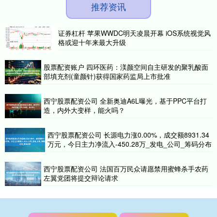
推荐资讯
证券杠杆 苹果WWDC明天凌晨开幕 iOS系统视觉风
格或迎十年来最大升级
股票配资账户 四环医药：渼颜空间自主研发的聚乳酸面
部填充剂(童颜针)获得国家药监局上市批准
西宁股票配资公司 全新奥迪A6L曝光，基于PPC平台打
造，内外大变样，能火吗？
西宁股票配资公司 长源电力涨0.00%，成交额8931.34
万元，今日主力净流入-450.28万_发电_公司_筹码分布
西宁股票配资公司 法国百万民众请愿禁用蜜蜂杀手农药
左翼党团将提交辩论请求